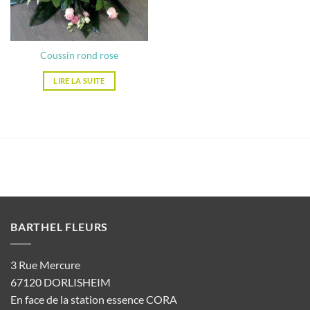
Coussin rond rose
LIRE LA SUITE
BARTHEL FLEURS
3 Rue Mercure
67120 DORLISHEIM
En face de la station essence CORA