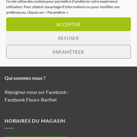
Ce site utilise des cookies pour permettre d'améliorer votre expérience
utilisateur. Pour obtenir davantage d'informations ou pour modifier vos
préférences, cliquez sur « Paramétrer ».
BARTHEL FLEURS
ACCEPTER
REFUSER
3 Rue Mercure
67120 DORLISHEIM
PARAMÉTRER
En face de la station essence CORA
Tél. : 03 88 38 06 57
Qui sommes nous ?
Rejoignez-nous sur Facebook :
Facebook Fleurs-Barthel
HORAIRES DU MAGASIN