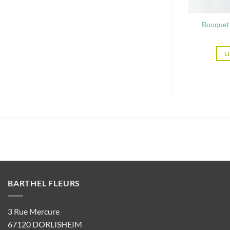
Bouquet 
L
BARTHEL FLEURS
3 Rue Mercure
67120 DORLISHEIM