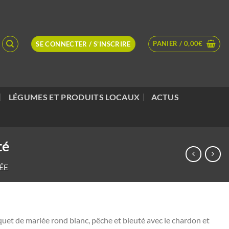
PANIER /
0,00
€
SE CONNECTER / S’INSCRIRE
LÉGUMES ET PRODUITS LOCAUX
ACTUS
té
ÉE
uet de mariée rond blanc, pêche et bleuté avec le chardon et