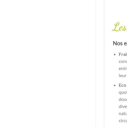
Les
Nos 
Frai
cons
entr
leur
Eco 
quot
douc
dive
natu
circ