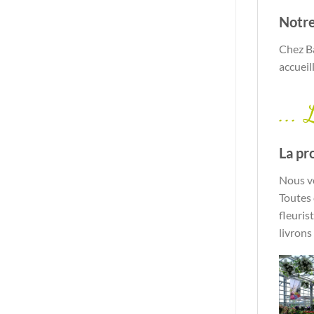
Notre
Chez Ba
accueil
...
La pr
Nous vo
Toutes 
fleuris
livrons