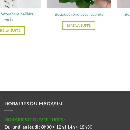
retombant oeillets
Bouquet rond avec lavande
Bo
verts
LIRE LA SUITE
IRE LA SUITE
HORAIRES DU MAGASIN
HORAIRES D'OUVERTURES :
Du lundi au jeudi :
8h30 > 12h | 14h > 18h30