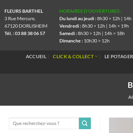
Passer
FLEURS BARTHEL
HORAIRES D'OUVERTURES :
au
3 Rue Mercure,
Du lundi au jeudi :
8h30 > 12h | 14h
contenu
67120 DORLISHEIM
Vendredi :
8h30 > 12h | 14h > 19h
Tél. : 03 88 38 06 57
Samedi :
8h30 > 12h | 14h > 18h
Dimanche :
10h30 > 12h
ACCUEIL
CLICK & COLLECT
LE POTAGE
B
A
Recherche
pour :