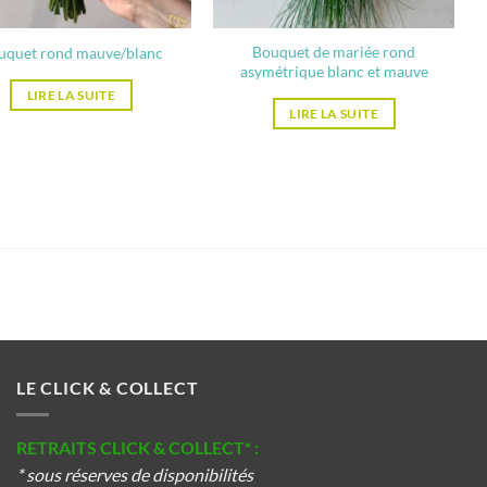
Bouquet de mariée rond
uquet rond mauve/blanc
asymétrique blanc et mauve
LIRE LA SUITE
LIRE LA SUITE
LE CLICK & COLLECT
RETRAITS CLICK & COLLECT* :
* sous réserves de disponibilités