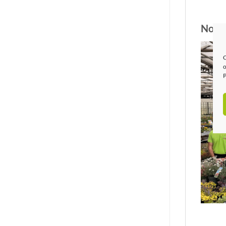
Notre
C
o
P