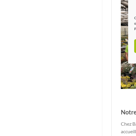
C
o
P
Notre
Chez Ba
accueil