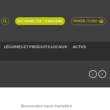
PANIER /
0,00
€
SE CONNECTER / S’INSCRIRE
LÉGUMES ET PRODUITS LOCAUX
ACTUS
Boutonnière marié champêtre