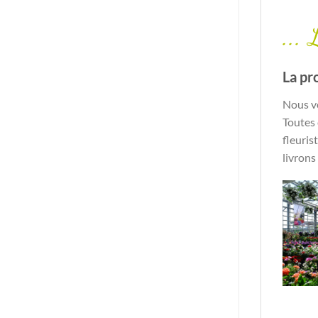
...
La pr
Nous vo
Toutes 
fleuris
livrons