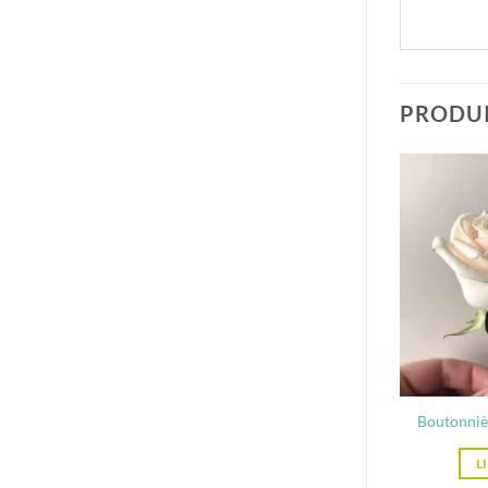
PRODUI
Boutonniè
L