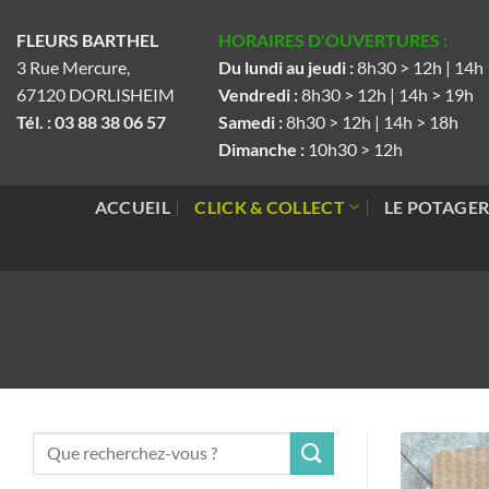
Passer
FLEURS BARTHEL
HORAIRES D'OUVERTURES :
au
3 Rue Mercure,
Du lundi au jeudi :
8h30 > 12h | 14h
contenu
67120 DORLISHEIM
Vendredi :
8h30 > 12h | 14h > 19h
Tél. : 03 88 38 06 57
Samedi :
8h30 > 12h | 14h > 18h
Dimanche :
10h30 > 12h
ACCUEIL
CLICK & COLLECT
LE POTAGE
Recherche
pour :