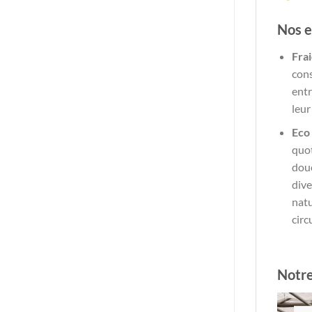
Nos 
Frai
cons
entr
leur
Eco 
quot
douc
dive
natu
circ
Notre