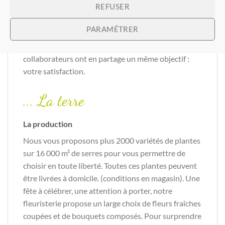
Notre histoire
REFUSER
Chez Barthel Fleurs, nous sommes horticulteurs de
PARAMÉTRER
père en fils depuis 1920. Aujourd’hui, c’est la 4ème
génération qui vous accueille et nos 15
collaborateurs ont en partage un même objectif :
votre satisfaction.
... La terre
La production
Nous vous proposons plus 2000 variétés de plantes
sur 16 000 m² de serres pour vous permettre de
choisir en toute liberté. Toutes ces plantes peuvent
être livrées à domicile. (conditions en magasin). Une
fête à célébrer, une attention à porter, notre
fleuristerie propose un large choix de fleurs fraîches
coupées et de bouquets composés. Pour surprendre