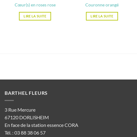
Cœur(s) en roses rose
Couronne orangé
LIRE LA SUITE
LIRE LA SUITE
BARTHEL FLEURS
3 Rue Mercure
67120 DORLISHEIM
En face de la station essence CORA
Tél. : 03 88 38 06 57