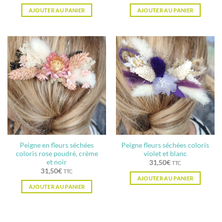
AJOUTER AU PANIER
AJOUTER AU PANIER
Peigne en fleurs séchées
Peigne fleurs séchées coloris
coloris rose poudré, crème
violet et blanc
et noir
31,50
€
TTC
31,50
€
TTC
AJOUTER AU PANIER
AJOUTER AU PANIER