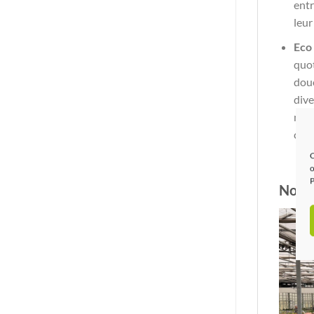
entr
leur
Eco 
quot
douc
dive
natu
circ
C
o
P
Notre