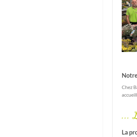
Notre
Chez Ba
accueil
...
La pr