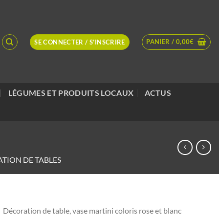
PANIER /
0,00
€
SE CONNECTER / S’INSCRIRE
LÉGUMES ET PRODUITS LOCAUX
ACTUS
TION DE TABLES
Décoration de table, vase martini coloris rose et blanc