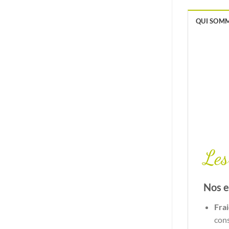
QUI SOMM
Les
Nos 
Frai
cons