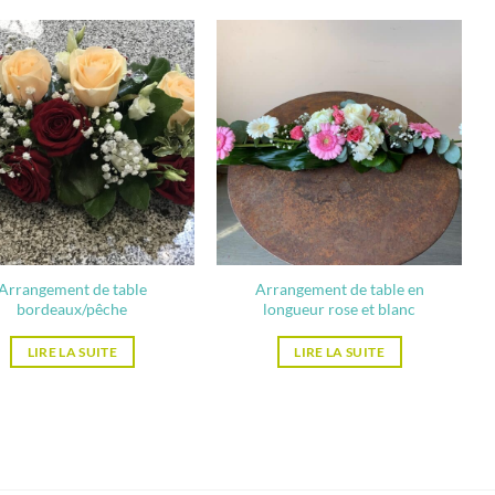
Arrangement de table
Arrangement de table en
bordeaux/pêche
longueur rose et blanc
LIRE LA SUITE
LIRE LA SUITE