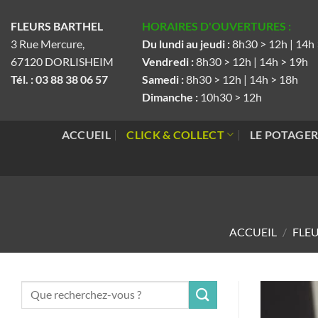
Passer
FLEURS BARTHEL
HORAIRES D'OUVERTURES :
au
3 Rue Mercure,
Du lundi au jeudi :
8h30 > 12h | 14h
contenu
67120 DORLISHEIM
Vendredi :
8h30 > 12h | 14h > 19h
Tél. : 03 88 38 06 57
Samedi :
8h30 > 12h | 14h > 18h
Dimanche :
10h30 > 12h
ACCUEIL
CLICK & COLLECT
LE POTAGE
ACCUEIL
/
FLEU
Recherche
pour :