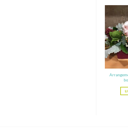
Arrangeme
bo
L