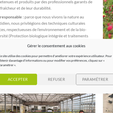
etenues et produits par des professionnels garants de
 fraîcheur et de leur durabilité.
responsable :
parce que nous vivons la nature au
idien, nous privilégions des techniques culturales
es, respectueuses de l’environnement et de la bio-
rsité (Protection biologique intégrée et traitements
rels, récupération des eaux de pluie, gestion de l’eau en
Gérer le consentement aux cookies
uit fermé …).
e site utilise des cookies pour permettre d'améliorer votre expérience utilisateur. Pour
btenir davantage d'informations ou pour modifier vos préférences, cliquez sur «
aramétrer ».
 équipe
ACCEPTER
REFUSER
PARAMÉTRER